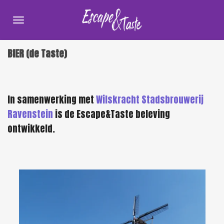
Ga
direct
naar
BIER (de Taste)
de
hoofdinhoud
In samenwerking met
Wilskracht Stadsbrouwerij
Ravenstein
is de Escape&Taste beleving
ontwikkeld.